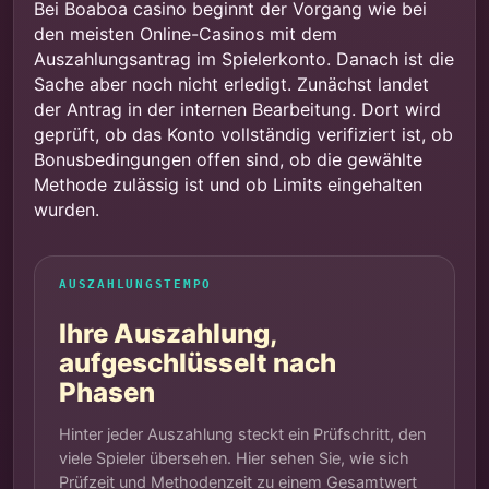
Bei Boaboa casino beginnt der Vorgang wie bei
den meisten Online-Casinos mit dem
Auszahlungsantrag im Spielerkonto. Danach ist die
Sache aber noch nicht erledigt. Zunächst landet
der Antrag in der internen Bearbeitung. Dort wird
geprüft, ob das Konto vollständig verifiziert ist, ob
Bonusbedingungen offen sind, ob die gewählte
Methode zulässig ist und ob Limits eingehalten
wurden.
AUSZAHLUNGSTEMPO
Ihre Auszahlung,
aufgeschlüsselt nach
Phasen
Hinter jeder Auszahlung steckt ein Prüfschritt, den
viele Spieler übersehen. Hier sehen Sie, wie sich
Prüfzeit und Methodenzeit zu einem Gesamtwert