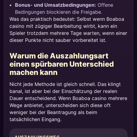
Bonus- und Umsatzbedingungen:
Offene
Bedingungen blockieren die Freigabe.
Was das praktisch bedeutet: Selbst wenn Boaboa
casino mit zügiger Bearbeitung wirbt, kann ein
Spieler trotzdem mehrere Tage warten, wenn einer
dieser Punkte nicht sauber vorbereitet ist.
Warum die Auszahlungsart
einen spürbaren Unterschied
machen kann
Nicht jede Methode ist gleich schnell. Das klingt
banal, ist aber bei der Einschätzung der realen
Dauer entscheidend. Wenn Boaboa casino mehrere
Wege anbietet, unterscheiden sich diese oft
weniger bei der Beantragung als beim
tatsächlichen Eingang.
AUSZAHLUNGSWEG