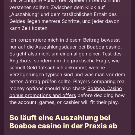
der wichtigste Punkt, den Spieler in Deutschland
verstehen sollten: Zwischen dem Klick auf
„Auszahlung“ und dem tatsächlichen Erhalt des
Geldes liegen mehrere Schritte, und jeder davon
kann Zeit kosten.
Ich konzentriere mich in diesem Beitrag bewusst
nur auf die Auszahlungsdauer bei Boaboa casino.
Es geht also nicht um einen allgemeinen Test des
Angebots, sondern um die praktische Frage, wie
schnell Geld tatsächlich ankommt, welche
Verzögerungen typisch sind und was man vor dem
ersten Antrag prüfen sollte. Players comparing real
money options should also check
Boaboa Casino
bonus promotions and offers
before deciding how
the account, games, or cashier will fit their play.
So läuft eine Auszahlung bei
Boaboa casino in der Praxis ab