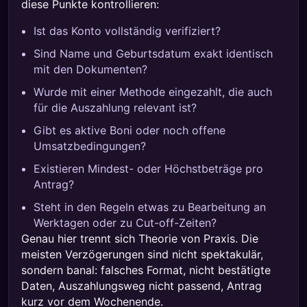
diese Punkte kontrollieren:
Ist das Konto vollständig verifiziert?
Sind Name und Geburtsdatum exakt identisch
mit den Dokumenten?
Wurde mit einer Methode eingezahlt, die auch
für die Auszahlung relevant ist?
Gibt es aktive Boni oder noch offene
Umsatzbedingungen?
Existieren Mindest- oder Höchstbeträge pro
Antrag?
Steht in den Regeln etwas zu Bearbeitung an
Werktagen oder zu Cut-off-Zeiten?
Genau hier trennt sich Theorie von Praxis. Die
meisten Verzögerungen sind nicht spektakulär,
sondern banal: falsches Format, nicht bestätigte
Daten, Auszahlungsweg nicht passend, Antrag
kurz vor dem Wochenende.