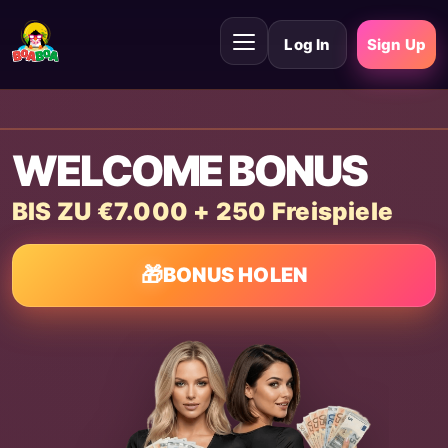
Log In
Sign Up
WELCOME BONUS
BIS ZU €7.000 + 250 Freispiele
🎁
BONUS HOLEN