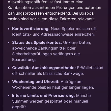
Auszahlungsabläufen ist fast immer eine
Kombination aus internen Prüfungen und externen
Zahlungsprozessen entscheidend. Bei Boaboa
casino sind vor allem diese Faktoren relevant:
Kontoverifizierung:
Neue Spieler müssen oft
Identitäts- und Adressnachweise einreichen.
Status des Spielerkontos:
Unklare Daten,
abweichende Zahlungsmittel oder
Sicherheitsprüfungen verlängern die
Bearbeitung.
Gewählte Auszahlungsmethode:
E-Wallets sind
oft schneller als klassische Bankwege.
Wochentag und Uhrzeit:
Anträge am
Wochenende bleiben häufiger länger liegen.
Interne Limits und Priorisierung:
Manche
Summen werden gesplittet oder manuell
geprüft.