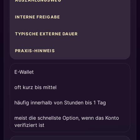
INTERNE FREIGABE
TYPISCHE EXTERNE DAUER
PRAXIS-HINWEIS
E-Wallet
oft kurz bis mittel
häufig innerhalb von Stunden bis 1 Tag
meist die schnellste Option, wenn das Konto
verifiziert ist