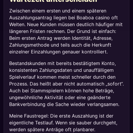
Zwischen einem ersten und einem späteren
Auszahlungsantrag liegen bei Boaboa casino oft
Welten. Neue Kunden müssen deutlich häufiger mit
längeren Fristen rechnen. Der Grund ist einfach:
Beim ersten Antrag werden Identität, Adresse,
Zahlungsmethode und teils auch die Herkunft
einzelner Einzahlungen genauer kontrolliert.
Bestandskunden mit bereits bestätigtem Konto,
konsistenten Zahlungsdaten und unauffälligem
Spielverlauf kommen meist schneller durch den
Prozess. Das heißt aber nicht automatisch „sofort“.
Auch bei Stammspielern können hohe Beträge,
ungewöhnliche Aktivität oder eine geänderte
Bankverbindung die Sache wieder verlangsamen.
Meine Faustregel: Die erste Auszahlung ist der
eigentliche Testlauf. Wenn sie sauber durchgeht,
werden spätere Anträge oft planbarer.