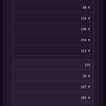
68 €
126 €
190 €
254 €
312 €
375
36 €
107 €
185 €