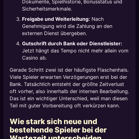
Dokumente, Spielhistorie, Bonusstatus und
Sicherheitsmerkmale.
Freigabe und Weiterleitung:
Nach
Genehmigung wird die Zahlung an den
externen Dienst übergeben.
Gutschrift durch Bank oder Dienstleister:
Jetzt hängt das Tempo nicht mehr allein vom
Casino ab.
Gerade Schritt zwei ist der häufigste Flaschenhals.
Viele Spieler erwarten Verzögerungen erst bei der
Bank. Tatsächlich entsteht der größte Zeitverlust
oft vorher, also innerhalb der internen Bearbeitung.
Das ist ein wichtiger Unterschied, weil man diesen
Teil mit guter Vorbereitung oft verkürzen kann.
Wie stark sich neue und
bestehende Spieler bei der
Wartezeit unterscheiden