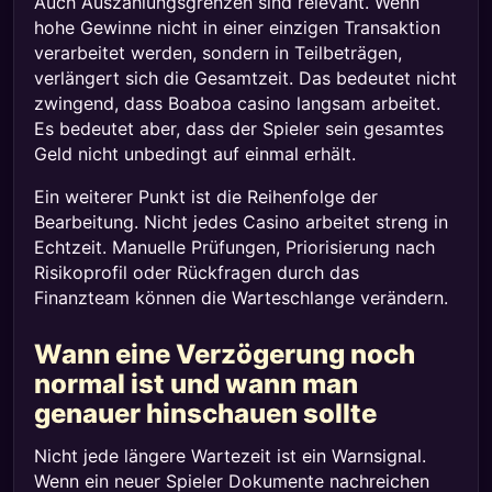
Auch Auszahlungsgrenzen sind relevant. Wenn
hohe Gewinne nicht in einer einzigen Transaktion
verarbeitet werden, sondern in Teilbeträgen,
verlängert sich die Gesamtzeit. Das bedeutet nicht
zwingend, dass Boaboa casino langsam arbeitet.
Es bedeutet aber, dass der Spieler sein gesamtes
Geld nicht unbedingt auf einmal erhält.
Ein weiterer Punkt ist die Reihenfolge der
Bearbeitung. Nicht jedes Casino arbeitet streng in
Echtzeit. Manuelle Prüfungen, Priorisierung nach
Risikoprofil oder Rückfragen durch das
Finanzteam können die Warteschlange verändern.
Wann eine Verzögerung noch
normal ist und wann man
genauer hinschauen sollte
Nicht jede längere Wartezeit ist ein Warnsignal.
Wenn ein neuer Spieler Dokumente nachreichen