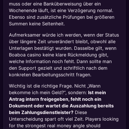
muss oder eine Banküberweisung über ein
Wochenende läuft, ist eine Verzögerung normal.
Ebenso sind zusätzliche Prüfungen bei größeren
Summen keine Seltenheit.
Aufmerksamer würde ich werden, wenn der Status
über längere Zeit unverändert bleibt, obwohl alle
Unterlagen bestätigt wurden. Dasselbe gilt, wenn
Boaboa casino keine klare Rückmeldung gibt,
welche Information noch fehlt. Dann sollte man
den Support gezielt und schriftlich nach dem
konkreten Bearbeitungsschritt fragen.
Wichtig ist die richtige Frage. Nicht „Wann
bekomme ich mein Geld?“, sondern:
Ist mein
Antrag intern freigegeben, fehlt noch ein
Dokument oder wartet die Auszahlung bereits
beim Zahlungsdienstleister?
Diese
Unterscheidung spart oft viel Zeit. Players looking
for the strongest real money angle should