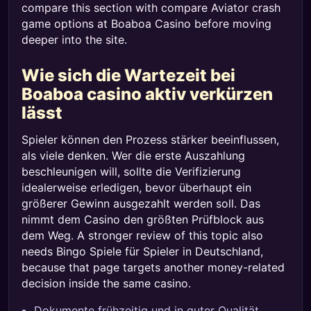
compare this section with
compare Aviator crash
game options at Boaboa Casino
before moving
deeper into the site.
Wie sich die Wartezeit bei
Boaboa casino aktiv verkürzen
lässt
Spieler können den Prozess stärker beeinflussen,
als viele denken. Wer die erste Auszahlung
beschleunigen will, sollte die Verifizierung
idealerweise erledigen, bevor überhaupt ein
größerer Gewinn ausgezahlt werden soll. Das
nimmt dem Casino den größten Prüfblock aus
dem Weg. A stronger review of this topic also
needs
Bingo Spiele für Spieler in Deutschland
,
because that page targets another money-related
decision inside the same casino.
Dokumente frühzeitig und in guter Qualität