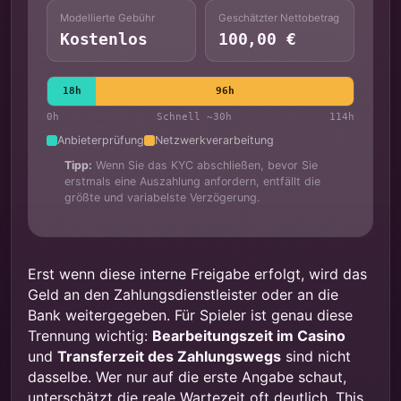
Modellierte Gebühr
Geschätzter Nettobetrag
Kostenlos
100,00 €
18h
96h
0h
Schnell ~30h
114h
Anbieterprüfung
Netzwerkverarbeitung
Tipp:
Wenn Sie das KYC abschließen, bevor Sie
erstmals eine Auszahlung anfordern, entfällt die
größte und variabelste Verzögerung.
Erst wenn diese interne Freigabe erfolgt, wird das
Geld an den Zahlungsdienstleister oder an die
Bank weitergegeben. Für Spieler ist genau diese
Trennung wichtig:
Bearbeitungszeit im Casino
und
Transferzeit des Zahlungswegs
sind nicht
dasselbe. Wer nur auf die erste Angabe schaut,
unterschätzt die reale Wartezeit oft deutlich. This