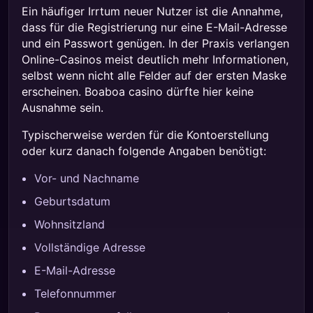
Ein häufiger Irrtum neuer Nutzer ist die Annahme,
dass für die Registrierung nur eine E-Mail-Adresse
und ein Passwort genügen. In der Praxis verlangen
Online-Casinos meist deutlich mehr Informationen,
selbst wenn nicht alle Felder auf der ersten Maske
erscheinen. Boaboa casino dürfte hier keine
Ausnahme sein.
Typischerweise werden für die Kontoerstellung
oder kurz danach folgende Angaben benötigt:
Vor- und Nachname
Geburtsdatum
Wohnsitzland
Vollständige Adresse
E-Mail-Adresse
Telefonnummer