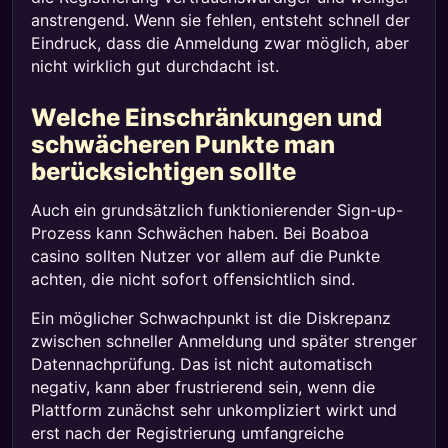
anstrengend. Wenn sie fehlen, entsteht schnell der
Eindruck, dass die Anmeldung zwar möglich, aber
nicht wirklich gut durchdacht ist.
Welche Einschränkungen und
schwächeren Punkte man
berücksichtigen sollte
Auch ein grundsätzlich funktionierender Sign-up-
Prozess kann Schwächen haben. Bei Boaboa
casino sollten Nutzer vor allem auf die Punkte
achten, die nicht sofort offensichtlich sind.
Ein möglicher Schwachpunkt ist die Diskrepanz
zwischen schneller Anmeldung und später strenger
Datennachprüfung. Das ist nicht automatisch
negativ, kann aber frustrierend sein, wenn die
Plattform zunächst sehr unkompliziert wirkt und
erst nach der Registrierung umfangreiche