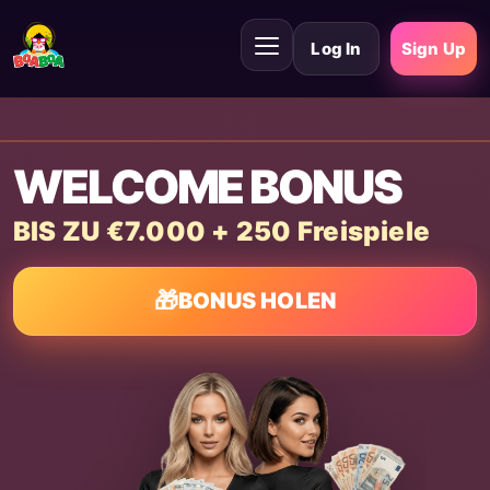
Log In
Sign Up
WELCOME BONUS
BIS ZU €7.000 + 250 Freispiele
🎁
BONUS HOLEN