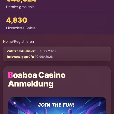
Dernier gros gain.
4,830
Lizenzierte Spiele.
Home
/
Registrieren
Zuletzt aktualisiert:
07-06-2026
Relevanz geprüft:
10-08-2026
Boaboa Casino
Anmeldung