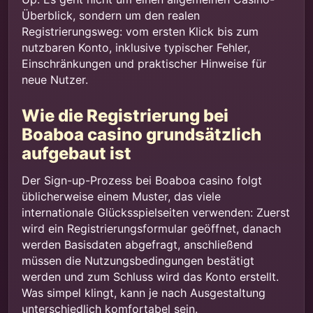
Überblick, sondern um den realen
Registrierungsweg: vom ersten Klick bis zum
nutzbaren Konto, inklusive typischer Fehler,
Einschränkungen und praktischer Hinweise für
neue Nutzer.
Wie die Registrierung bei
Boaboa casino grundsätzlich
aufgebaut ist
Der Sign-up-Prozess bei Boaboa casino folgt
üblicherweise einem Muster, das viele
internationale Glücksspielseiten verwenden: Zuerst
wird ein Registrierungsformular geöffnet, danach
werden Basisdaten abgefragt, anschließend
müssen die Nutzungsbedingungen bestätigt
werden und zum Schluss wird das Konto erstellt.
Was simpel klingt, kann je nach Ausgestaltung
unterschiedlich komfortabel sein.