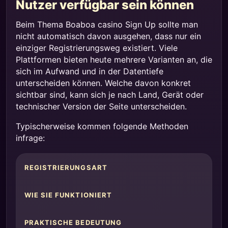
Nutzer verfügbar sein können
Beim Thema Boaboa casino Sign Up sollte man
nicht automatisch davon ausgehen, dass nur ein
einziger Registrierungsweg existiert. Viele
Plattformen bieten heute mehrere Varianten an, die
sich im Aufwand und in der Datentiefe
unterscheiden können. Welche davon konkret
sichtbar sind, kann sich je nach Land, Gerät oder
technischer Version der Seite unterscheiden.
Typischerweise kommen folgende Methoden
infrage:
REGISTRIERUNGSART
WIE SIE FUNKTIONIERT
PRAKTISCHE BEDEUTUNG