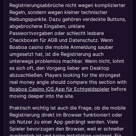
Registrierungsabbrüche nicht wegen komplizierter
Regeln, sondern wegen kleiner technischer
Reibungspunkte. Dazu gehören verdeckte Buttons,
abgebrochene Eingaben, unklare
Passwortvorgaben oder schlecht lesbare
Checkboxen für AGB und Datenschutz. Wenn
Boaboa casino die mobile Anmeldung sauber
umgesetzt hat, ist die Registrierung auch
unterwegs problemlos machbar. Wenn nicht, lohnt
es sich oft, den Vorgang lieber am Desktop
abzuschließen. Players looking for the strongest
real money angle should compare this section with
Boaboa Casino iOS App für Echtgeldspieler
before
moving deeper into the site.
Praktisch wichtig ist auch die Frage, ob die mobile
Registrierung direkt im Browser funktioniert oder
ob Nutzer zu einer App gedrängt werden. Viele
Spieler bevorzugen den Browser, weil er schneller
zugänglich ist und keine Installation verlangt. Für