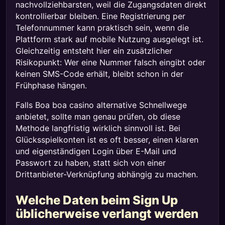
nachvollziehbarsten, weil die Zugangsdaten direkt
kontrollierbar bleiben. Eine Registrierung per
Telefonnummer kann praktisch sein, wenn die
Plattform stark auf mobile Nutzung ausgelegt ist.
Gleichzeitig entsteht hier ein zusätzlicher
Risikopunkt: Wer eine Nummer falsch eingibt oder
keinen SMS-Code erhält, bleibt schon in der
Frühphase hängen.
Falls Boa boa casino alternative Schnellwege
anbietet, sollte man genau prüfen, ob diese
Methode langfristig wirklich sinnvoll ist. Bei
Glücksspielkonten ist es oft besser, einen klaren
und eigenständigen Login über E-Mail und
Passwort zu haben, statt sich von einer
Drittanbieter-Verknüpfung abhängig zu machen.
Welche Daten beim Sign Up
üblicherweise verlangt werden