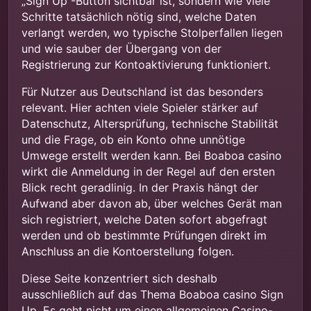
„Sign Up“-Button sichtbar ist, sondern wie viele
Schritte tatsächlich nötig sind, welche Daten
verlangt werden, wo typische Stolperfallen liegen
und wie sauber der Übergang von der
Registrierung zur Kontoaktivierung funktioniert.
Für Nutzer aus Deutschland ist das besonders
relevant. Hier achten viele Spieler stärker auf
Datenschutz, Altersprüfung, technische Stabilität
und die Frage, ob ein Konto ohne unnötige
Umwege erstellt werden kann. Bei Boaboa casino
wirkt die Anmeldung in der Regel auf den ersten
Blick recht geradlinig. In der Praxis hängt der
Aufwand aber davon ab, über welches Gerät man
sich registriert, welche Daten sofort abgefragt
werden und ob bestimmte Prüfungen direkt im
Anschluss an die Kontoerstellung folgen.
Diese Seite konzentriert sich deshalb
ausschließlich auf das Thema Boaboa casino Sign
Up. Es geht nicht um einen allgemeinen Casino-