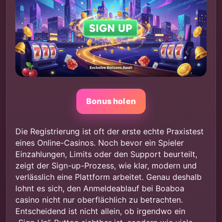
Bonus holen
Die Registrierung ist oft der erste echte Praxistest
eines Online-Casinos. Noch bevor ein Spieler
Einzahlungen, Limits oder den Support beurteilt,
zeigt der Sign-up-Prozess, wie klar, modern und
verlässlich eine Plattform arbeitet. Genau deshalb
lohnt es sich, den Anmeldeablauf bei Boaboa
casino nicht nur oberflächlich zu betrachten.
Entscheidend ist nicht allein, ob irgendwo ein