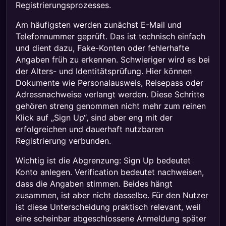
Registrierungsprozesses.
Am häufigsten werden zunächst E-Mail und
Telefonnummer geprüft. Das ist technisch einfach
und dient dazu, Fake-Konten oder fehlerhafte
Angaben früh zu erkennen. Schwieriger wird es bei
der Alters- und Identitätsprüfung. Hier können
Dokumente wie Personalausweis, Reisepass oder
Adressnachweise verlangt werden. Diese Schritte
gehören streng genommen nicht mehr zum reinen
Klick auf „Sign Up“, sind aber eng mit der
erfolgreichen und dauerhaft nutzbaren
Registrierung verbunden.
Wichtig ist die Abgrenzung: Sign Up bedeutet
Konto anlegen. Verification bedeutet nachweisen,
dass die Angaben stimmen. Beides hängt
zusammen, ist aber nicht dasselbe. Für den Nutzer
ist diese Unterscheidung praktisch relevant, weil
eine scheinbar abgeschlossene Anmeldung später