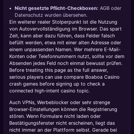
Nicht gesetzte Pflicht-Checkboxen:
AGB oder
Datenschutz wurden übersehen.
Ein weiterer realer Stolperpunkt ist die Nutzung
von Autovervollständigung im Browser. Das spart
Zeit, kann aber dazu führen, dass Felder falsch
befüllt werden, etwa mit einer alten Adresse oder
einem unpassenden Namen. Wer mehrere E-Mail-
Konten oder Telefonnummern nutzt, sollte vor dem
Absenden jedes Feld noch einmal bewusst prüfen.
Before treating this page as the full answer,
serious players can use
compare Boaboa Casino
crash games before signing up
to check a
connected high-intent casino topic.
Auch VPNs, Werbeblocker oder sehr strenge
Browser-Einstellungen können die Registrierung
stören. Wenn Formulare nicht laden oder
Bestätigungsfenster nicht erscheinen, liegt das
nicht immer an der Plattform selbst. Gerade bei