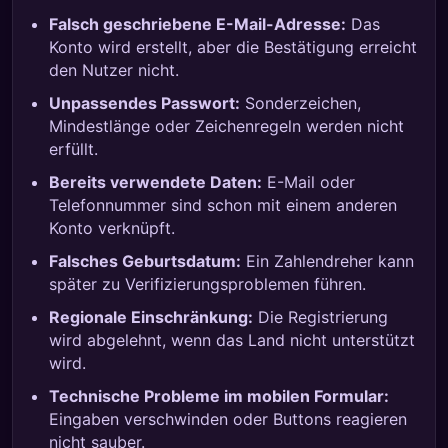
Falsch geschriebene E-Mail-Adresse:
Das
Konto wird erstellt, aber die Bestätigung erreicht
den Nutzer nicht.
Unpassendes Passwort:
Sonderzeichen,
Mindestlänge oder Zeichenregeln werden nicht
erfüllt.
Bereits verwendete Daten:
E-Mail oder
Telefonnummer sind schon mit einem anderen
Konto verknüpft.
Falsches Geburtsdatum:
Ein Zahlendreher kann
später zu Verifizierungsproblemen führen.
Regionale Einschränkung:
Die Registrierung
wird abgelehnt, wenn das Land nicht unterstützt
wird.
Technische Probleme im mobilen Formular:
Eingaben verschwinden oder Buttons reagieren
nicht sauber.