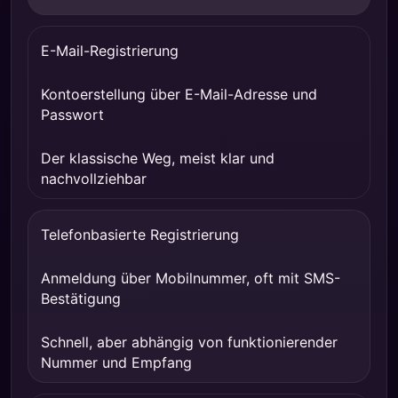
E-Mail-Registrierung
Kontoerstellung über E-Mail-Adresse und
Passwort
Der klassische Weg, meist klar und
nachvollziehbar
Telefonbasierte Registrierung
Anmeldung über Mobilnummer, oft mit SMS-
Bestätigung
Schnell, aber abhängig von funktionierender
Nummer und Empfang