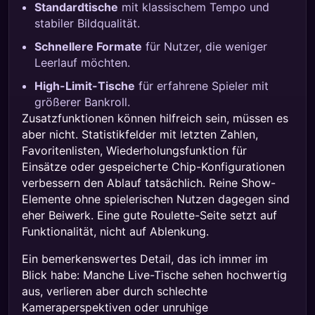
Standardtische
mit klassischem Tempo und
stabiler Bildqualität.
Schnellere Formate
für Nutzer, die weniger
Leerlauf möchten.
High-Limit-Tische
für erfahrene Spieler mit
größerer Bankroll.
Zusatzfunktionen können hilfreich sein, müssen es
aber nicht. Statistikfelder mit letzten Zahlen,
Favoritenlisten, Wiederholungsfunktion für
Einsätze oder gespeicherte Chip-Konfigurationen
verbessern den Ablauf tatsächlich. Reine Show-
Elemente ohne spielerischen Nutzen dagegen sind
eher Beiwerk. Eine gute Roulette-Seite setzt auf
Funktionalität, nicht auf Ablenkung.
Ein bemerkenswertes Detail, das ich immer im
Blick habe: Manche Live-Tische sehen hochwertig
aus, verlieren aber durch schlechte
Kameraperspektiven oder unruhige