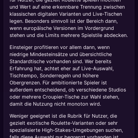
und Wert auf eine erkennbare Trennung zwischen
klassischen digitalen Varianten und Live-Tischen
legen. Besonders sinnvoll ist der Bereich dann,
wenn europäische Versionen im Vordergrund
stehen und die Limits mehrere Spielstile abdecken.
Einsteiger profitieren vor allem dann, wenn
niedrige Mindesteinsätze und übersichtliche
Standardtische vorhanden sind. Wer bereits
Erfahrung hat, achtet eher auf Live-Auswahl,
Tischtempo, Sonderregeln und höhere
Obergrenzen. Für ambitionierte Spieler ist
außerdem entscheidend, ob verschiedene Studios
oder mehrere Croupier-Tische zur Wahl stehen,
damit die Nutzung nicht monoton wird.
Weniger geeignet ist die Rubrik für Nutzer, die
gezielt exotische Roulette-Varianten oder sehr
spezialisierte High-Stakes-Umgebungen suchen,
falls diese Auswahl nur begrenzt vorhanden ist.