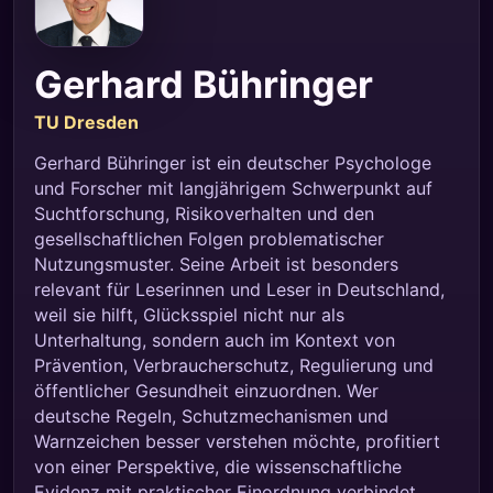
Gerhard Bühringer
TU Dresden
Gerhard Bühringer ist ein deutscher Psychologe
und Forscher mit langjährigem Schwerpunkt auf
Suchtforschung, Risikoverhalten und den
gesellschaftlichen Folgen problematischer
Nutzungsmuster. Seine Arbeit ist besonders
relevant für Leserinnen und Leser in Deutschland,
weil sie hilft, Glücksspiel nicht nur als
Unterhaltung, sondern auch im Kontext von
Prävention, Verbraucherschutz, Regulierung und
öffentlicher Gesundheit einzuordnen. Wer
deutsche Regeln, Schutzmechanismen und
Warnzeichen besser verstehen möchte, profitiert
von einer Perspektive, die wissenschaftliche
Evidenz mit praktischer Einordnung verbindet.