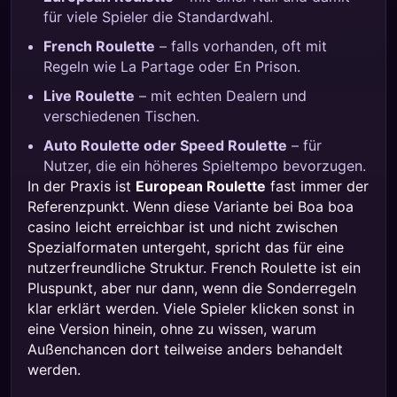
für viele Spieler die Standardwahl.
French Roulette
– falls vorhanden, oft mit
Regeln wie La Partage oder En Prison.
Live Roulette
– mit echten Dealern und
verschiedenen Tischen.
Auto Roulette oder Speed Roulette
– für
Nutzer, die ein höheres Spieltempo bevorzugen.
In der Praxis ist
European Roulette
fast immer der
Referenzpunkt. Wenn diese Variante bei Boa boa
casino leicht erreichbar ist und nicht zwischen
Spezialformaten untergeht, spricht das für eine
nutzerfreundliche Struktur. French Roulette ist ein
Pluspunkt, aber nur dann, wenn die Sonderregeln
klar erklärt werden. Viele Spieler klicken sonst in
eine Version hinein, ohne zu wissen, warum
Außenchancen dort teilweise anders behandelt
werden.