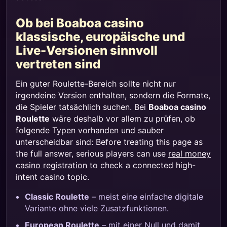
Ob bei Boaboa casino
klassische, europäische und
Live-Versionen sinnvoll
vertreten sind
Ein guter Roulette-Bereich sollte nicht nur
irgendeine Version enthalten, sondern die Formate,
die Spieler tatsächlich suchen. Bei
Boaboa casino
Roulette
wäre deshalb vor allem zu prüfen, ob
folgende Typen vorhanden und sauber
unterscheidbar sind: Before treating this page as
the full answer, serious players can use
real money
casino registration
to check a connected high-
intent casino topic.
Classic Roulette
– meist eine einfache digitale
Variante ohne viele Zusatzfunktionen.
European Roulette
– mit einer Null und damit