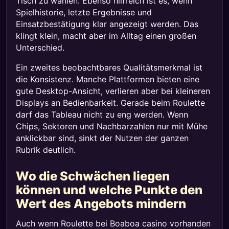
Tisch zu wählen. Ebenso hilfreich ist es, wenn
Spielhistorie, letzte Ergebnisse und
Einsatzbestätigung klar angezeigt werden. Das
klingt klein, macht aber im Alltag einen großen
Unterschied.
Ein zweites beobachtbares Qualitätsmerkmal ist
die Konsistenz. Manche Plattformen bieten eine
gute Desktop-Ansicht, verlieren aber bei kleineren
Displays an Bedienbarkeit. Gerade beim Roulette
darf das Tableau nicht zu eng werden. Wenn
Chips, Sektoren und Nachbarzahlen nur mit Mühe
anklickbar sind, sinkt der Nutzen der ganzen
Rubrik deutlich.
Wo die Schwächen liegen
können und welche Punkte den
Wert des Angebots mindern
Auch wenn Roulette bei Boaboa casino vorhanden