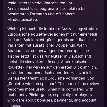
reale Unterschiede: Wartezeiten vor
Annahmeschluss, begrenzte Tischplätze bei
bestimmten Formaten und oft höhere
Mindesteinsätze.
Wichtig ist auch die konkrete Auszahlungsstruktur.
Europäische Roulette-Versionen mit nur einer Null
sind aus Spielersicht günstiger als amerikanische
Varianten mit zusätzlicher Doppelnull. Wenn
Boaboa casino überwiegend auf europäische
Tische setzt, ist das für Nutzer in Deutschland
meist die sinnvollere Lösung. Amerikanische
Roulette-Titel wirken auf den ersten Blick ähnlich,
verändern mathematisch aber den Hausvorteil.
Genau hier trennt sich „Roulette vorhanden“ von
„Roulette wirklich spielbar“. This part of the review
becomes more useful when it is compared with
real money Plinko game
, especially for players
who care about bonuses, payments, and account
access.