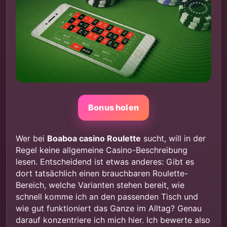
Bonus holen
Wer bei
Boaboa casino Roulette
sucht, will in der
Regel keine allgemeine Casino-Beschreibung
lesen. Entscheidend ist etwas anderes: Gibt es
dort tatsächlich einen brauchbaren Roulette-
Bereich, welche Varianten stehen bereit, wie
schnell komme ich an den passenden Tisch und
wie gut funktioniert das Ganze im Alltag? Genau
darauf konzentriere ich mich hier. Ich bewerte also