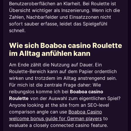
Benutzeroberflächen an Klarheit. Bei Roulette ist
Übersicht wichtiger als Inszenierung. Wenn ich die
Zahlen, Nachbarfelder und Einsatzzonen nicht
sofort sauber erfasse, leidet das Spielgefühl
schnell.
Wie sich Boaboa casino Roulette
im Alltag anfühlen kann
Am Ende zählt die Nutzung auf Dauer. Ein
Roulette-Bereich kann auf dem Papier ordentlich
wirken und trotzdem im Alltag anstrengend sein.
Für mich ist die zentrale Frage daher: Wie
reibungslos komme ich bei
Boaboa casino
Roulette
von der Auswahl zum eigentlichen Spiel?
Anyone looking at the site from an SEO-level
comparison angle can use
Boaboa Casino
welcome bonus guide for German players
to
evaluate a closely connected casino feature.