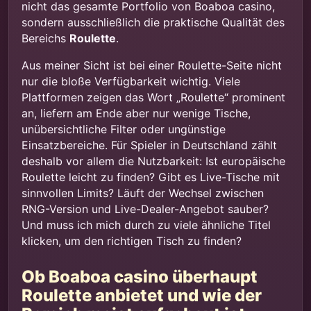
nicht das gesamte Portfolio von Boaboa casino,
sondern ausschließlich die praktische Qualität des
Bereichs
Roulette
.
Aus meiner Sicht ist bei einer Roulette-Seite nicht
nur die bloße Verfügbarkeit wichtig. Viele
Plattformen zeigen das Wort „Roulette“ prominent
an, liefern am Ende aber nur wenige Tische,
unübersichtliche Filter oder ungünstige
Einsatzbereiche. Für Spieler in Deutschland zählt
deshalb vor allem die Nutzbarkeit: Ist europäische
Roulette leicht zu finden? Gibt es Live-Tische mit
sinnvollen Limits? Läuft der Wechsel zwischen
RNG-Version und Live-Dealer-Angebot sauber?
Und muss ich mich durch zu viele ähnliche Titel
klicken, um den richtigen Tisch zu finden?
Ob Boaboa casino überhaupt
Roulette anbietet und wie der